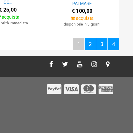
CO...
PALMARE
€ 25,00
€ 100,00
acquista
acquista
bilità immediata
disponibile in 3 giorni
1
2
3
4