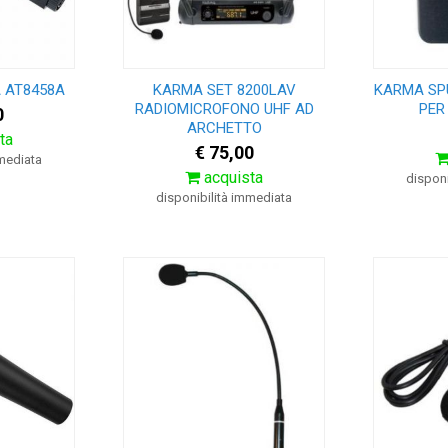
 AT8458A
KARMA SET 8200LAV
KARMA SP
RADIOMICROFONO UHF AD
PER
0
ARCHETTO
ta
€ 75,00
mmediata
acquista
disponi
disponibilità immediata