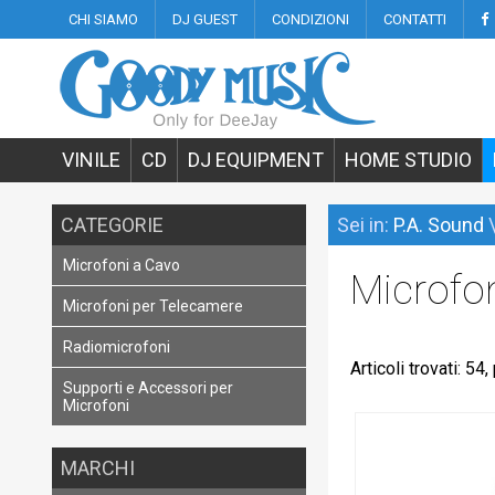
CHI SIAMO
DJ GUEST
CONDIZIONI
CONTATTI
VINILE
CD
DJ EQUIPMENT
HOME STUDIO
CATEGORIE
Sei in:
P.A. Sound
Microfoni a Cavo
Microfo
Microfoni per Telecamere
Radiomicrofoni
Articoli trovati: 54
Supporti e Accessori per
Microfoni
MARCHI