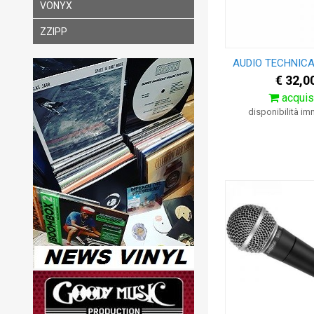
VONYX
ZZIPP
AUDIO TECHNICA
€ 32,0
acquis
disponibilità i