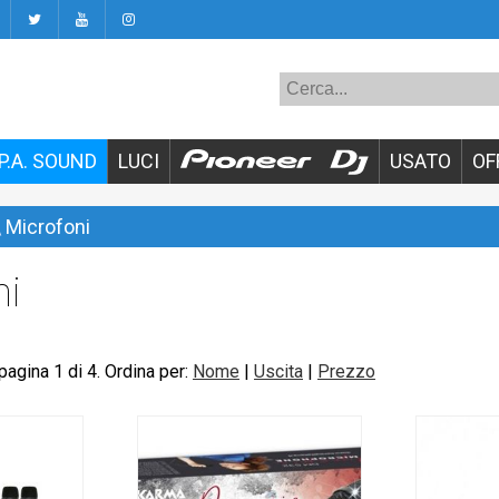
P.A. SOUND
LUCI
USATO
OF
\
Microfoni
ni
, pagina 1 di 4. Ordina per:
Nome
|
Uscita
|
Prezzo