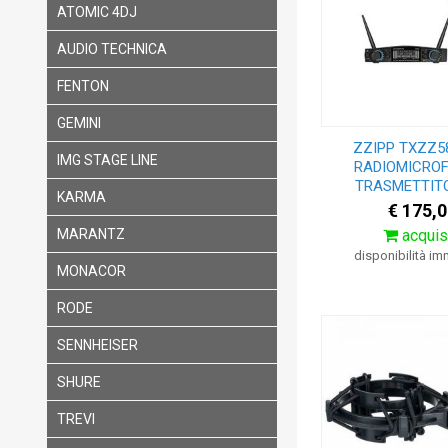
ATOMIC 4DJ
AUDIO TECHNICA
FENTON
GEMINI
ZZIPP TXZZ5
IMG STAGE LINE
RADIOMICROF
TRASMETTITOR
KARMA
€ 175,0
MARANTZ
acquis
disponibilità i
MONACOR
RODE
SENNHEISER
SHURE
TREVI