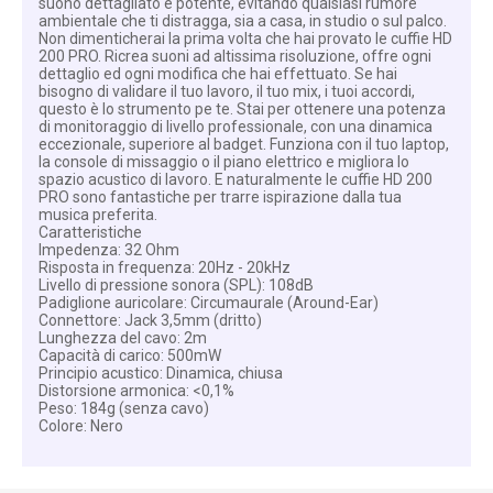
suono dettagliato e potente, evitando qualsiasi rumore
ambientale che ti distragga, sia a casa, in studio o sul palco.
Non dimenticherai la prima volta che hai provato le cuffie HD
200 PRO. Ricrea suoni ad altissima risoluzione, offre ogni
dettaglio ed ogni modifica che hai effettuato. Se hai
bisogno di validare il tuo lavoro, il tuo mix, i tuoi accordi,
questo è lo strumento pe te. Stai per ottenere una potenza
di monitoraggio di livello professionale, con una dinamica
eccezionale, superiore al badget. Funziona con il tuo laptop,
la console di missaggio o il piano elettrico e migliora lo
spazio acustico di lavoro. E naturalmente le cuffie HD 200
PRO sono fantastiche per trarre ispirazione dalla tua
musica preferita.
Caratteristiche
Impedenza: 32 Ohm
Risposta in frequenza: 20Hz - 20kHz
Livello di pressione sonora (SPL): 108dB
Padiglione auricolare: Circumaurale (Around-Ear)
Connettore: Jack 3,5mm (dritto)
Lunghezza del cavo: 2m
Capacità di carico: 500mW
Principio acustico: Dinamica, chiusa
Distorsione armonica: <0,1%
Peso: 184g (senza cavo)
Colore: Nero