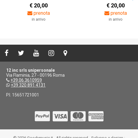
€ 20,00
€ 20,00
prenota
prenota
in arrivo
in arrivo
12 inc srls unipersonale
Via Flaminia, 27 - 00196 Roma
+39.06.3610959
+39 320 891 4131
P.I. 15651721001
© 2026 Goodymusic.it - All rights reserved - Sviluppo e design :