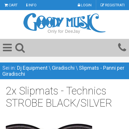
CART
INFO
LOGIN
REGISTRATI
Sei in:
Dj Equipment
\
Giradischi
\
Slipmats - Panni per
Giradischi
2x Slipmats - Technics
STROBE BLACK/SILVER