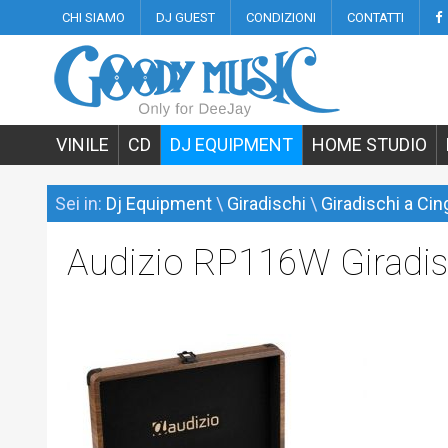
CHI SIAMO
DJ GUEST
CONDIZIONI
CONTATTI
VINILE
CD
DJ EQUIPMENT
HOME STUDIO
Sei in:
Dj Equipment
\
Giradischi
\
Giradischi a Cin
Audizio RP116W Giradisc