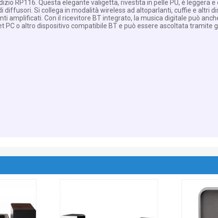
udizio RP116. Questa elegante valigetta, rivestita in pelle PU, è leggera e
ffusori. Si collega in modalità wireless ad altoparlanti, cuffie e altri dis
nti amplificati. Con il ricevitore BT integrato, la musica digitale può anc
PC o altro dispositivo compatibile BT e può essere ascoltata tramite gli