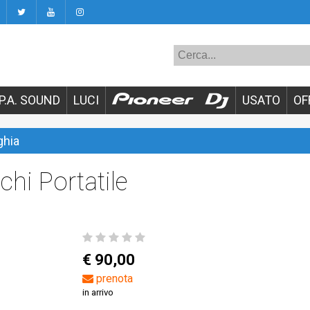
P.A. SOUND
LUCI
USATO
OF
ghia
hi Portatile
€ 90,00
prenota
in arrivo