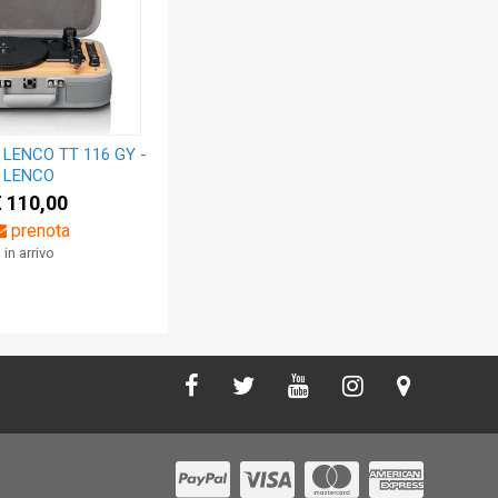
 LENCO TT 116 GY -
GIRADISCHI LENCO LS 15
LENCO
WOOD
€ 110,00
€ 125,00
prenota
prenota
in arrivo
in arrivo