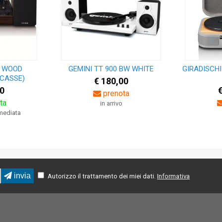
0 WOOD
GEMINI TT 900 BW WHITE
GIRADISCHI
 CASSE)
€ 180,00
0
prenota
ta
in arrivo
mmediata
invia
Autorizzo il trattamento dei miei dati.
Informativa