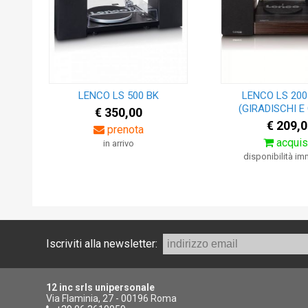
LENCO LS 500 BK
LENCO LS 20
(GIRADISCHI E
€ 350,00
€ 209,0
prenota
acquis
in arrivo
disponibilità i
Iscriviti alla newsletter:
12 inc srls unipersonale
Via Flaminia, 27 - 00196 Roma